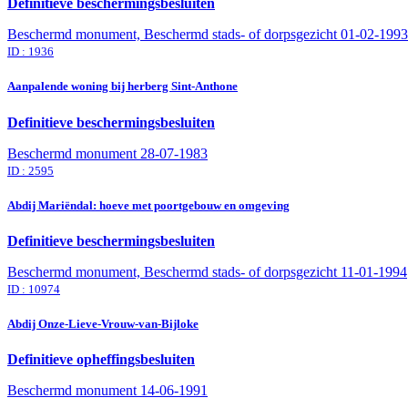
Definitieve beschermingsbesluiten
Beschermd monument, Beschermd stads- of dorpsgezicht
01-02-1993
ID : 1936
Aanpalende woning bij herberg Sint-Anthone
Definitieve beschermingsbesluiten
Beschermd monument
28-07-1983
ID : 2595
Abdij Mariëndal: hoeve met poortgebouw en omgeving
Definitieve beschermingsbesluiten
Beschermd monument, Beschermd stads- of dorpsgezicht
11-01-1994
ID : 10974
Abdij Onze-Lieve-Vrouw-van-Bijloke
Definitieve opheffingsbesluiten
Beschermd monument
14-06-1991