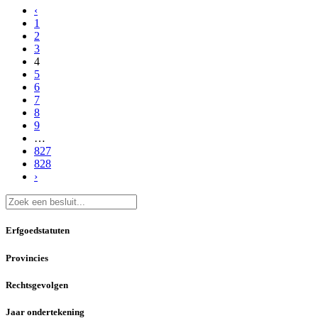
‹
1
2
3
4
5
6
7
8
9
…
827
828
›
Erfgoedstatuten
Provincies
Rechtsgevolgen
Jaar ondertekening