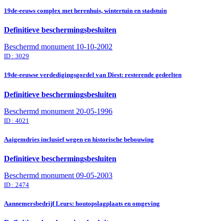
19de-eeuws complex met herenhuis, wintertuin en stadstuin
Definitieve beschermingsbesluiten
Beschermd monument
10-10-2002
ID : 3029
19de-eeuwse verdedigingsgordel van Diest: resterende gedeelten
Definitieve beschermingsbesluiten
Beschermd monument
20-05-1996
ID : 4021
Aaigemdries inclusief wegen en historische bebouwing
Definitieve beschermingsbesluiten
Beschermd monument
09-05-2003
ID : 2474
Aannemersbedrijf Leurs: houtopslagplaats en omgeving