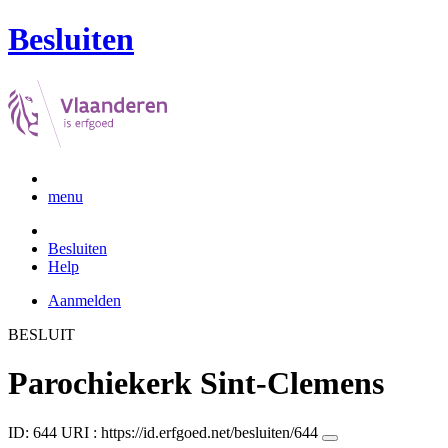
Besluiten
menu
Besluiten
Help
Aanmelden
BESLUIT
Parochiekerk Sint-Clemens
ID: 644
URI :
https://id.erfgoed.net/besluiten/644