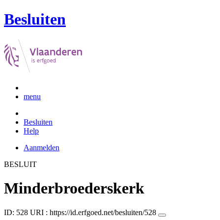
Besluiten
menu
Besluiten
Help
Aanmelden
BESLUIT
Minderbroederskerk
ID: 528
URI :
https://id.erfgoed.net/besluiten/528