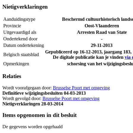
Nietigverklaringen
Aanduidingstype
Beschermd cultuurhistorisch lands
Provincie
Oost-Vlaanderen
Uitgevaardigd als
Arresten Raad van State
Ondertekend door
-
Datum ondertekening
29-11-2013
Gepubliceerd op
16-12-2013
, jaargang 183
Belgisch staatsblad
De digitale publicatie kan je vinden
via 
Opmerkingen
schorsing van het wijzigingsbeslu
Relaties
Wordt voorafgegaan door:
Brusselse Poort met omgeving
Definitieve wijzigingsbesluiten
04-03-2013
Wordt gevolgd door:
Brusselse Poort met omgeving
Nietigverklaringen
28-03-2014
Items opgenomen in dit besluit
De gegevens worden opgehaald