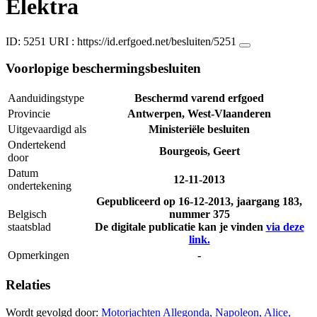
Elektra
ID: 5251
URI :
https://id.erfgoed.net/besluiten/5251
Voorlopige beschermingsbesluiten
Aanduidingstype
Beschermd varend erfgoed
Provincie
Antwerpen, West-Vlaanderen
Uitgevaardigd als
Ministeriële besluiten
Ondertekend
Bourgeois, Geert
door
Datum
12-11-2013
ondertekening
Gepubliceerd op
16-12-2013
, jaargang 183,
Belgisch
nummer 375
staatsblad
De digitale publicatie kan je vinden
via deze
link.
Opmerkingen
-
Relaties
Wordt gevolgd door:
Motorjachten Allegonda, Napoleon, Alice,