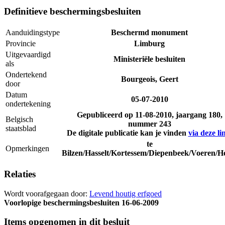
Definitieve beschermingsbesluiten
Aanduidingstype
Beschermd monument
Provincie
Limburg
Uitgevaardigd
Ministeriële besluiten
als
Ondertekend
Bourgeois, Geert
door
Datum
05-07-2010
ondertekening
Gepubliceerd op
11-08-2010
, jaargang 180,
Belgisch
nummer 243
staatsblad
De digitale publicatie kan je vinden
via deze li
te
Opmerkingen
Bilzen/Hasselt/Kortessem/Diepenbeek/Voeren/H
Relaties
Wordt voorafgegaan door:
Levend houtig erfgoed
Voorlopige beschermingsbesluiten
16-06-2009
Items opgenomen in dit besluit