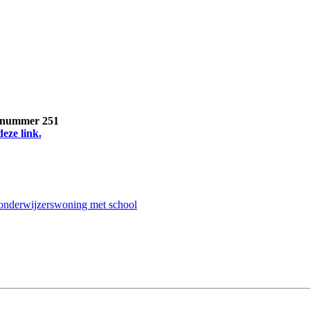
, nummer 251
deze link.
n onderwijzerswoning met school