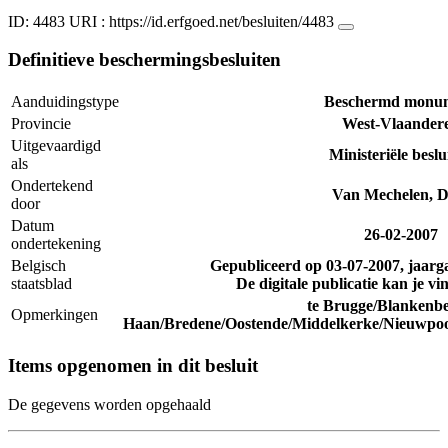
ID: 4483
URI :
https://id.erfgoed.net/besluiten/4483
Definitieve beschermingsbesluiten
Aanduidingstype
Beschermd monu
Provincie
West-Vlaander
Uitgevaardigd
Ministeriële beslu
als
Ondertekend
Van Mechelen, D
door
Datum
26-02-2007
ondertekening
Belgisch
Gepubliceerd op
03-07-2007
, jaar
staatsblad
De digitale publicatie kan je v
te Brugge/Blankenb
Opmerkingen
Haan/Bredene/Oostende/Middelkerke/Nieuwpoo
Items opgenomen in dit besluit
De gegevens worden opgehaald