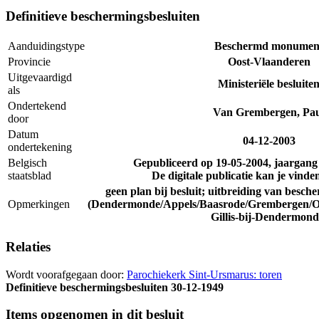
Definitieve beschermingsbesluiten
Aanduidingstype
Beschermd monumen
Provincie
Oost-Vlaanderen
Uitgevaardigd
Ministeriële besluite
als
Ondertekend
Van Grembergen, Pa
door
Datum
04-12-2003
ondertekening
Belgisch
Gepubliceerd op
19-05-2004
, jaargan
staatsblad
De digitale publicatie kan je vinde
geen plan bij besluit; uitbreiding van besc
Opmerkingen
(Dendermonde/Appels/Baasrode/Grembergen/O
Gillis-bij-Dendermond
Relaties
Wordt voorafgegaan door:
Parochiekerk Sint-Ursmarus: toren
Definitieve beschermingsbesluiten
30-12-1949
Items opgenomen in dit besluit