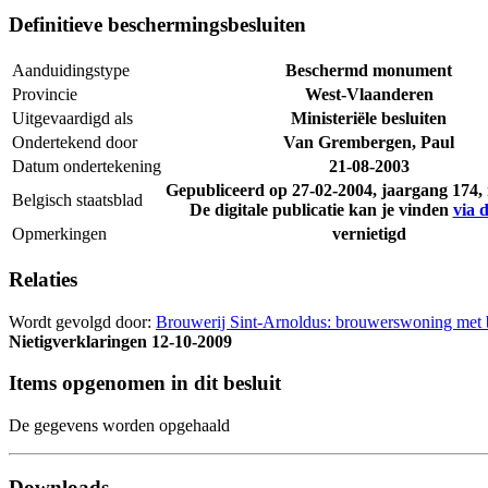
Definitieve beschermingsbesluiten
Aanduidingstype
Beschermd monument
Provincie
West-Vlaanderen
Uitgevaardigd als
Ministeriële besluiten
Ondertekend door
Van Grembergen, Paul
Datum ondertekening
21-08-2003
Gepubliceerd op
27-02-2004
, jaargang 174
Belgisch staatsblad
De digitale publicatie kan je vinden
via d
Opmerkingen
vernietigd
Relaties
Wordt gevolgd door:
Brouwerij Sint-Arnoldus: brouwerswoning met bo
Nietigverklaringen
12-10-2009
Items opgenomen in dit besluit
De gegevens worden opgehaald
Downloads