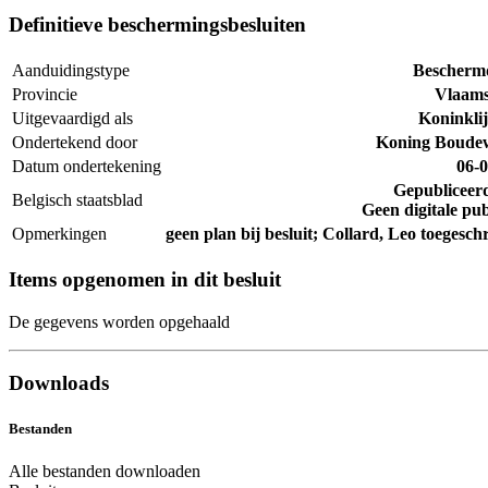
Definitieve beschermingsbesluiten
Aanduidingstype
Bescherm
Provincie
Vlaams
Uitgevaardigd als
Koninklij
Ondertekend door
Koning Boudew
Datum ondertekening
06-
Gepubliceer
Belgisch staatsblad
Geen digitale pub
Opmerkingen
geen plan bij besluit; Collard, Leo toegesc
Items opgenomen in dit besluit
De gegevens worden opgehaald
Downloads
Bestanden
Alle bestanden downloaden