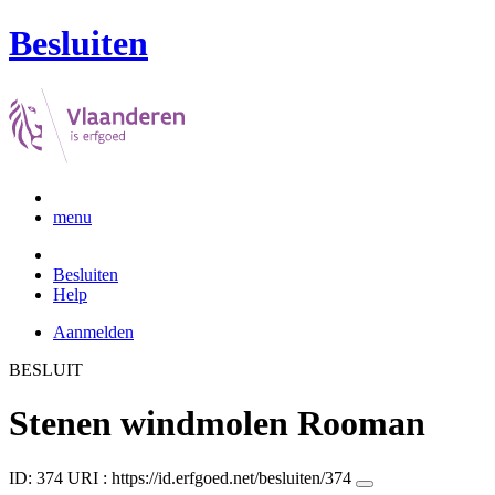
Besluiten
menu
Besluiten
Help
Aanmelden
BESLUIT
Stenen windmolen Rooman
ID: 374
URI :
https://id.erfgoed.net/besluiten/374