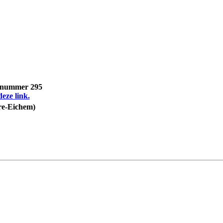
, nummer 295
deze link.
rre-Eichem)