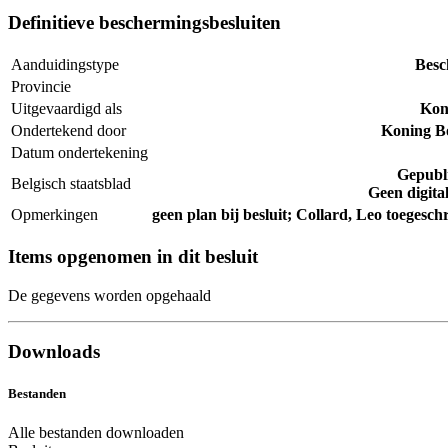
Definitieve beschermingsbesluiten
Aanduidingstype
Bes
Provincie
Uitgevaardigd als
Koni
Ondertekend door
Koning Bo
Datum ondertekening
Gepubl
Belgisch staatsblad
Geen digital
Opmerkingen
geen plan bij besluit; Collard, Leo toegesch
Items opgenomen in dit besluit
De gegevens worden opgehaald
Downloads
Bestanden
Alle bestanden downloaden