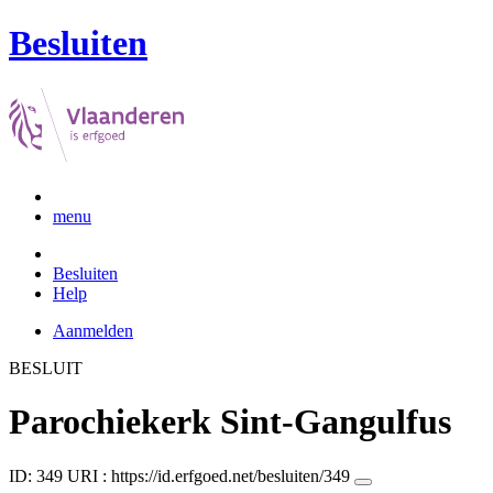
Besluiten
menu
Besluiten
Help
Aanmelden
BESLUIT
Parochiekerk Sint-Gangulfus
ID: 349
URI :
https://id.erfgoed.net/besluiten/349