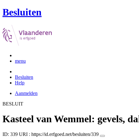
Besluiten
menu
Besluiten
Help
Aanmelden
BESLUIT
Kasteel van Wemmel: gevels, d
ID: 339
URI :
https://id.erfgoed.net/besluiten/339