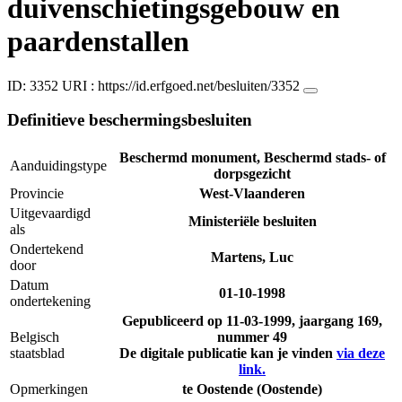
duivenschietingsgebouw en
paardenstallen
ID: 3352
URI :
https://id.erfgoed.net/besluiten/3352
Definitieve beschermingsbesluiten
Beschermd monument, Beschermd stads- of
Aanduidingstype
dorpsgezicht
Provincie
West-Vlaanderen
Uitgevaardigd
Ministeriële besluiten
als
Ondertekend
Martens, Luc
door
Datum
01-10-1998
ondertekening
Gepubliceerd op
11-03-1999
, jaargang 169,
Belgisch
nummer 49
staatsblad
De digitale publicatie kan je vinden
via deze
link.
Opmerkingen
te Oostende (Oostende)