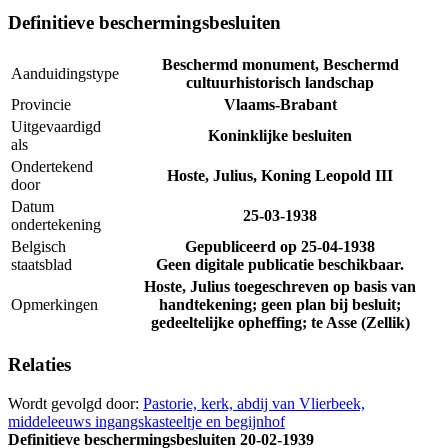
Definitieve beschermingsbesluiten
Beschermd monument, Beschermd
Aanduidingstype
cultuurhistorisch landschap
Provincie
Vlaams-Brabant
Uitgevaardigd
Koninklijke besluiten
als
Ondertekend
Hoste, Julius, Koning Leopold III
door
Datum
25-03-1938
ondertekening
Belgisch
Gepubliceerd op
25-04-1938
staatsblad
Geen digitale publicatie beschikbaar.
Hoste, Julius toegeschreven op basis van
Opmerkingen
handtekening; geen plan bij besluit;
gedeeltelijke opheffing; te Asse (Zellik)
Relaties
Wordt gevolgd door:
Pastorie, kerk, abdij van Vlierbeek,
middeleeuws ingangskasteeltje en begijnhof
Definitieve beschermingsbesluiten
20-02-1939