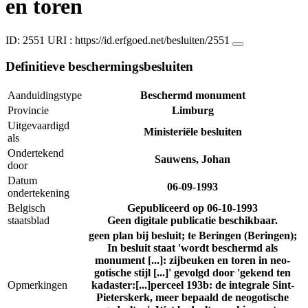
en toren
ID: 2551
URI :
https://id.erfgoed.net/besluiten/2551
Definitieve beschermingsbesluiten
Aanduidingstype
Beschermd monument
Provincie
Limburg
Uitgevaardigd
Ministeriële besluiten
als
Ondertekend
Sauwens, Johan
door
Datum
06-09-1993
ondertekening
Belgisch
Gepubliceerd op
06-10-1993
staatsblad
Geen digitale publicatie beschikbaar.
geen plan bij besluit; te Beringen (Beringen);
In besluit staat 'wordt beschermd als
monument [...]: zijbeuken en toren in neo-
gotische stijl [...]' gevolgd door 'gekend ten
Opmerkingen
kadaster:[...]perceel 193b: de integrale Sint-
Pieterskerk, meer bepaald de neogotische