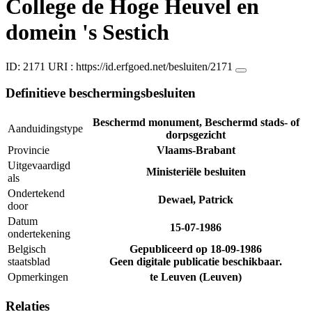
College de Hoge Heuvel en
domein 's Sestich
ID: 2171
URI :
https://id.erfgoed.net/besluiten/2171
Definitieve beschermingsbesluiten
Beschermd monument, Beschermd stads- of
Aanduidingstype
dorpsgezicht
Provincie
Vlaams-Brabant
Uitgevaardigd
Ministeriële besluiten
als
Ondertekend
Dewael, Patrick
door
Datum
15-07-1986
ondertekening
Belgisch
Gepubliceerd op
18-09-1986
staatsblad
Geen digitale publicatie beschikbaar.
Opmerkingen
te Leuven (Leuven)
Relaties