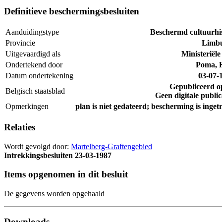
Definitieve beschermingsbesluiten
Aanduidingstype
Beschermd cultuurhis
Provincie
Limb
Uitgevaardigd als
Ministeriële
Ondertekend door
Poma, 
Datum ondertekening
03-07-
Gepubliceerd 
Belgisch staatsblad
Geen digitale public
Opmerkingen
plan is niet gedateerd; bescherming is inge
Relaties
Wordt gevolgd door:
Martelberg-Graftengebied
Intrekkingsbesluiten
23-03-1987
Items opgenomen in dit besluit
De gegevens worden opgehaald
Downloads