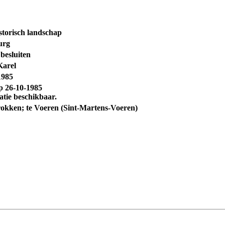
torisch landschap
urg
 besluiten
Karel
1985
op
26-10-1985
atie beschikbaar.
trokken; te Voeren (Sint-Martens-Voeren)