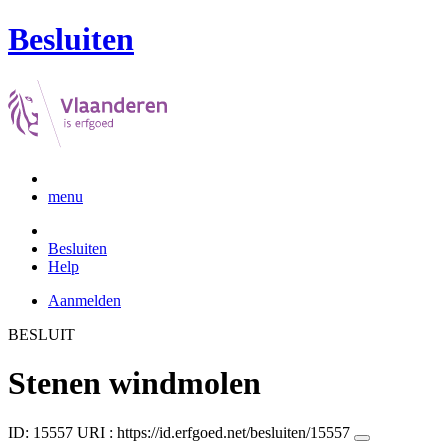
Besluiten
menu
Besluiten
Help
Aanmelden
BESLUIT
Stenen windmolen
ID: 15557
URI :
https://id.erfgoed.net/besluiten/15557