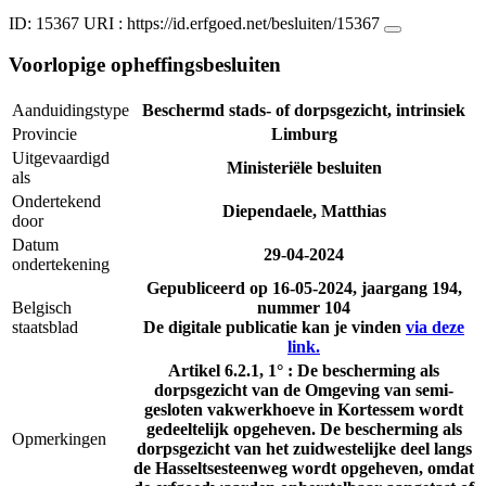
ID: 15367
URI :
https://id.erfgoed.net/besluiten/15367
Voorlopige opheffingsbesluiten
Aanduidingstype
Beschermd stads- of dorpsgezicht, intrinsiek
Provincie
Limburg
Uitgevaardigd
Ministeriële besluiten
als
Ondertekend
Diependaele, Matthias
door
Datum
29-04-2024
ondertekening
Gepubliceerd op
16-05-2024
, jaargang 194,
Belgisch
nummer 104
staatsblad
De digitale publicatie kan je vinden
via deze
link.
Artikel 6.2.1, 1° : De bescherming als
dorpsgezicht van de Omgeving van semi-
gesloten vakwerkhoeve in Kortessem wordt
gedeeltelijk opgeheven. De bescherming als
Opmerkingen
dorpsgezicht van het zuidwestelijke deel langs
de Hasseltsesteenweg wordt opgeheven, omdat