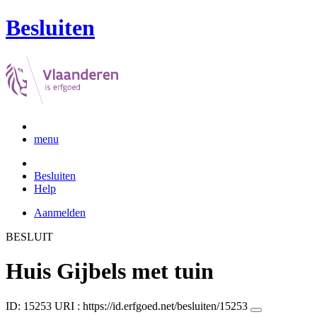
Besluiten
menu
Besluiten
Help
Aanmelden
BESLUIT
Huis Gijbels met tuin
ID: 15253
URI :
https://id.erfgoed.net/besluiten/15253