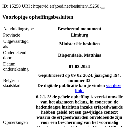
ID: 15250
URI :
https://id.erfgoed.net/besluiten/15250
Voorlopige opheffingsbesluiten
Aanduidingstype
Beschermd monument
Provincie
Limburg
Uitgevaardigd
Ministeriële besluiten
als
Ondertekend
Diependaele, Matthias
door
Datum
01-02-2024
ondertekening
Gepubliceerd op
09-02-2024
, jaargang 194,
Belgisch
nummer 33
staatsblad
De digitale publicatie kan je vinden
via deze
link.
6.2.1. 3° de gehele opheffing is vereist omwille
van het algemeen belang, in concreto: de
hedendaagse inzichten inzake erfgoedwaarde
hebben geleid tot een gewijzigde context
waarin de erfgoedwaarden onvoldoende zijn
Opmerkingen
voor een bescherming van het voormalig