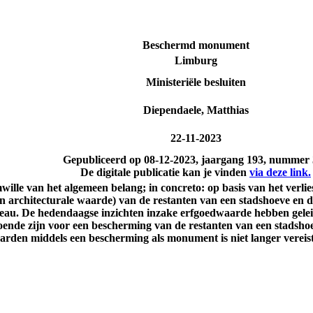
Beschermd monument
Limburg
Ministeriële besluiten
Diependaele, Matthias
22-11-2023
Gepubliceerd op
08-12-2023
, jaargang 193, nummer
De digitale publicatie kan je vinden
via deze link.
omwille van het algemeen belang; in concreto: op basis van het verl
en architecturale waarde) van de restanten van een stadshoeve en 
au. De hedendaagse inzichten inzake erfgoedwaarde hebben geleid
ldoende zijn voor een bescherming van de restanten van een stads
rden middels een bescherming als monument is niet langer vereis