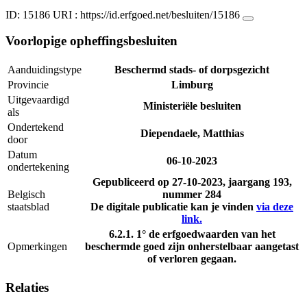
ID: 15186
URI :
https://id.erfgoed.net/besluiten/15186
Voorlopige opheffingsbesluiten
Aanduidingstype
Beschermd stads- of dorpsgezicht
Provincie
Limburg
Uitgevaardigd
Ministeriële besluiten
als
Ondertekend
Diependaele, Matthias
door
Datum
06-10-2023
ondertekening
Gepubliceerd op
27-10-2023
, jaargang 193,
Belgisch
nummer 284
staatsblad
De digitale publicatie kan je vinden
via deze
link.
6.2.1. 1° de erfgoedwaarden van het
Opmerkingen
beschermde goed zijn onherstelbaar aangetast
of verloren gegaan.
Relaties