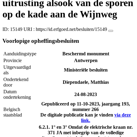
uitrusting alsook van de sporen
op de kade aan de Wijnweg
ID: 15149
URI :
https://id.erfgoed.net/besluiten/15149
Voorlopige opheffingsbesluiten
Aanduidingstype
Beschermd monument
Provincie
Antwerpen
Uitgevaardigd
Ministeriële besluiten
als
Ondertekend
Diependaele, Matthias
door
Datum
24-08-2023
ondertekening
Gepubliceerd op
11-10-2023
, jaargang 193,
Belgisch
nummer 266
staatsblad
De digitale publicatie kan je vinden
via deze
link.
6.2.1. 1° en 3° Omdat de elektrische kraan nr.
371 JA met inbegrip van de volledige