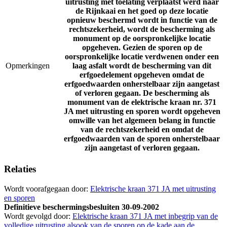
uitrusting met toelating verplaatst werd naar
de Rijnkaai en het goed op deze locatie
opnieuw beschermd wordt in functie van de
rechtszekerheid, wordt de bescherming als
monument op de oorspronkelijke locatie
opgeheven. Gezien de sporen op de
oorspronkelijke locatie verdwenen onder een
Opmerkingen
laag asfalt wordt de bescherming van dit
erfgoedelement opgeheven omdat de
erfgoedwaarden onherstelbaar zijn aangetast
of verloren gegaan. De bescherming als
monument van de elektrische kraan nr. 371
JA met uitrusting en sporen wordt opgeheven
omwille van het algemeen belang in functie
van de rechtszekerheid en omdat de
erfgoedwaarden van de sporen onherstelbaar
zijn aangetast of verloren gegaan.
Relaties
Wordt voorafgegaan door:
Elektrische kraan 371 JA met uitrusting
en sporen
Definitieve beschermingsbesluiten
30-09-2002
Wordt gevolgd door:
Elektrische kraan 371 JA met inbegrip van de
volledige uitrusting alsook van de sporen op de kade aan de