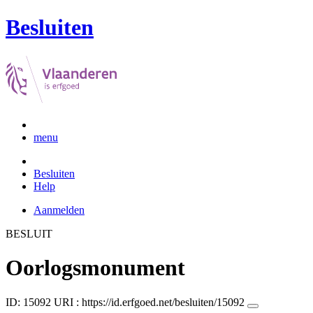
Besluiten
menu
Besluiten
Help
Aanmelden
BESLUIT
Oorlogsmonument
ID: 15092
URI :
https://id.erfgoed.net/besluiten/15092