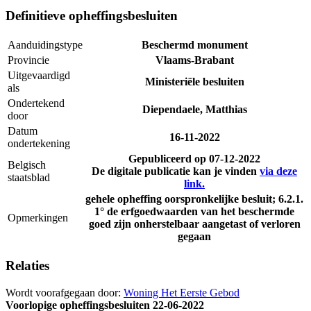
Definitieve opheffingsbesluiten
Aanduidingstype
Beschermd monument
Provincie
Vlaams-Brabant
Uitgevaardigd
Ministeriële besluiten
als
Ondertekend
Diependaele, Matthias
door
Datum
16-11-2022
ondertekening
Gepubliceerd op
07-12-2022
Belgisch
De digitale publicatie kan je vinden
via deze
staatsblad
link.
gehele opheffing oorspronkelijke besluit; 6.2.1.
1° de erfgoedwaarden van het beschermde
Opmerkingen
goed zijn onherstelbaar aangetast of verloren
gegaan
Relaties
Wordt voorafgegaan door:
Woning Het Eerste Gebod
Voorlopige opheffingsbesluiten
22-06-2022