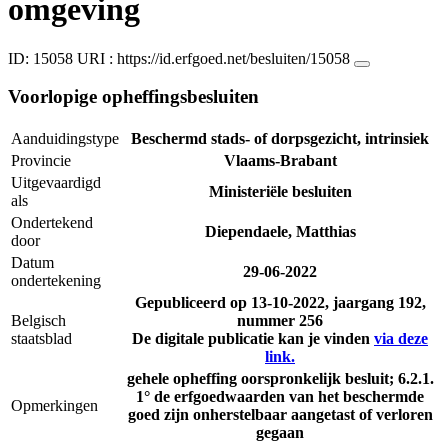
omgeving
ID: 15058
URI :
https://id.erfgoed.net/besluiten/15058
Voorlopige opheffingsbesluiten
Aanduidingstype
Beschermd stads- of dorpsgezicht, intrinsiek
Provincie
Vlaams-Brabant
Uitgevaardigd
Ministeriële besluiten
als
Ondertekend
Diependaele, Matthias
door
Datum
29-06-2022
ondertekening
Gepubliceerd op
13-10-2022
, jaargang 192,
Belgisch
nummer 256
staatsblad
De digitale publicatie kan je vinden
via deze
link.
gehele opheffing oorspronkelijk besluit; 6.2.1.
1° de erfgoedwaarden van het beschermde
Opmerkingen
goed zijn onherstelbaar aangetast of verloren
gegaan