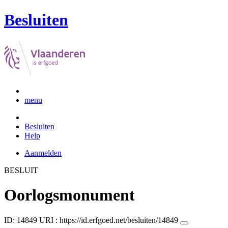
Besluiten
menu
Besluiten
Help
Aanmelden
BESLUIT
Oorlogsmonument
ID: 14849
URI :
https://id.erfgoed.net/besluiten/14849