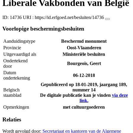
Liberale Vakbonden van België
ID: 14736
URI :
https://id.erfgoed.net/besluiten/14736
Voorlopige beschermingsbesluiten
Aanduidingstype
Beschermd monument
Provincie
Oost-Vlaanderen
Uitgevaardigd als
Ministeriële besluiten
Ondertekend
Bourgeois, Geert
door
Datum
06-12-2018
ondertekening
Gepubliceerd op
18-01-2019
, jaargang 189,
Belgisch
nummer 14
staatsblad
De digitale publicatie kan je vinden
via deze
link.
Opmerkingen
met cultuurgoederen
Relaties
Wordt gevolgd door:
Secretariaat en kantoren van de Algemene