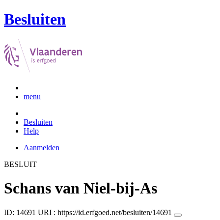
Besluiten
menu
Besluiten
Help
Aanmelden
BESLUIT
Schans van Niel-bij-As
ID: 14691
URI :
https://id.erfgoed.net/besluiten/14691