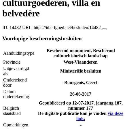
cultuurgoederen, villa en
belvedère
ID: 14482
URI :
https://id.erfgoed.net/besluiten/14482
Voorlopige beschermingsbesluiten
Beschermd monument, Beschermd
Aanduidingstype
cultuurhistorisch landschap
Provincie
West-Vlaanderen
Uitgevaardigd
Ministeriële besluiten
als
Ondertekend
Bourgeois, Geert
door
Datum
26-06-2017
ondertekening
Gepubliceerd op
12-07-2017
, jaargang 187,
Belgisch
nummer 177
staatsblad
De digitale publicatie kan je vinden
via deze
link.
Opmerkingen
-