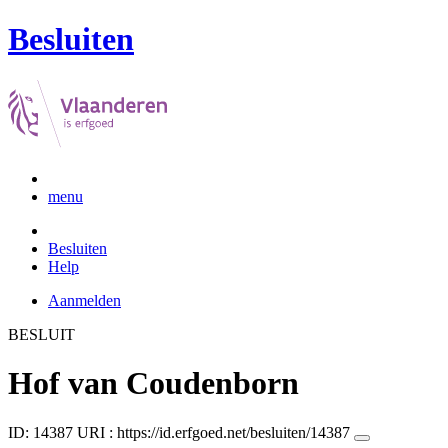
Besluiten
menu
Besluiten
Help
Aanmelden
BESLUIT
Hof van Coudenborn
ID: 14387
URI :
https://id.erfgoed.net/besluiten/14387