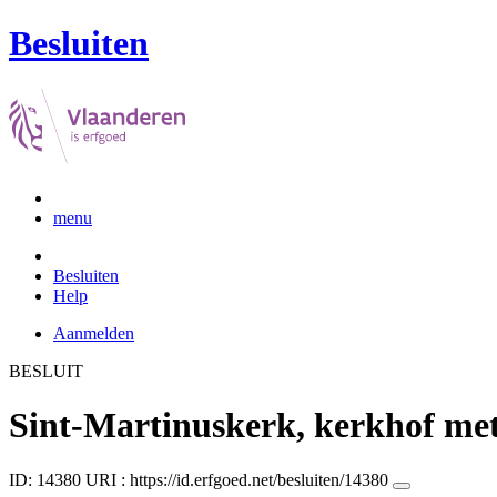
Besluiten
menu
Besluiten
Help
Aanmelden
BESLUIT
Sint-Martinuskerk, kerkhof met
ID: 14380
URI :
https://id.erfgoed.net/besluiten/14380