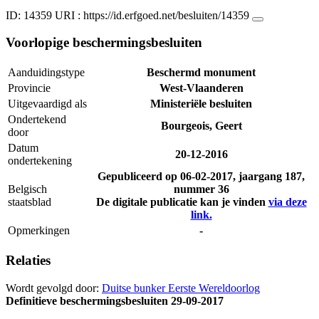
ID: 14359
URI :
https://id.erfgoed.net/besluiten/14359
Voorlopige beschermingsbesluiten
Aanduidingstype
Beschermd monument
Provincie
West-Vlaanderen
Uitgevaardigd als
Ministeriële besluiten
Ondertekend
Bourgeois, Geert
door
Datum
20-12-2016
ondertekening
Gepubliceerd op
06-02-2017
, jaargang 187,
Belgisch
nummer 36
staatsblad
De digitale publicatie kan je vinden
via deze
link.
Opmerkingen
-
Relaties
Wordt gevolgd door:
Duitse bunker Eerste Wereldoorlog
Definitieve beschermingsbesluiten
29-09-2017