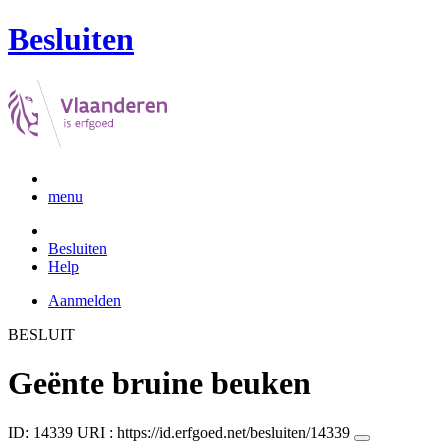
Besluiten
menu
Besluiten
Help
Aanmelden
BESLUIT
Geënte bruine beuken
ID: 14339
URI :
https://id.erfgoed.net/besluiten/14339