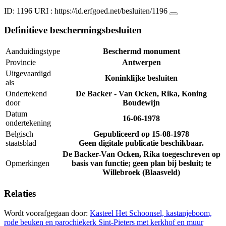
ID: 1196
URI :
https://id.erfgoed.net/besluiten/1196
Definitieve beschermingsbesluiten
Aanduidingstype
Beschermd monument
Provincie
Antwerpen
Uitgevaardigd
Koninklijke besluiten
als
Ondertekend
De Backer - Van Ocken, Rika, Koning
door
Boudewijn
Datum
16-06-1978
ondertekening
Belgisch
Gepubliceerd op
15-08-1978
staatsblad
Geen digitale publicatie beschikbaar.
De Backer-Van Ocken, Rika toegeschreven op
Opmerkingen
basis van functie; geen plan bij besluit; te
Willebroek (Blaasveld)
Relaties
Wordt voorafgegaan door:
Kasteel Het Schoonsel, kastanjeboom,
rode beuken en parochiekerk Sint-Pieters met kerkhof en muur