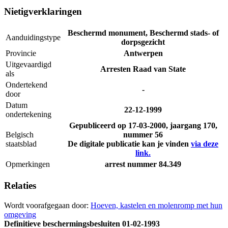
Nietigverklaringen
Beschermd monument, Beschermd stads- of
Aanduidingstype
dorpsgezicht
Provincie
Antwerpen
Uitgevaardigd
Arresten Raad van State
als
Ondertekend
-
door
Datum
22-12-1999
ondertekening
Gepubliceerd op
17-03-2000
, jaargang 170,
Belgisch
nummer 56
staatsblad
De digitale publicatie kan je vinden
via deze
link.
Opmerkingen
arrest nummer 84.349
Relaties
Wordt voorafgegaan door:
Hoeven, kastelen en molenromp met hun
omgeving
Definitieve beschermingsbesluiten
01-02-1993