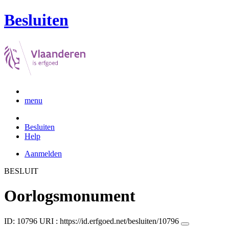
Besluiten
menu
Besluiten
Help
Aanmelden
BESLUIT
Oorlogsmonument
ID: 10796
URI :
https://id.erfgoed.net/besluiten/10796