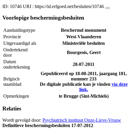
ID: 10746
URI :
https://id.erfgoed.net/besluiten/10746
Voorlopige beschermingsbesluiten
Aanduidingstype
Beschermd monument
Provincie
West-Vlaanderen
Uitgevaardigd als
Ministeriële besluiten
Ondertekend
Bourgeois, Geert
door
Datum
28-07-2011
ondertekening
Gepubliceerd op
18-08-2011
, jaargang 181,
Belgisch
nummer 233
staatsblad
De digitale publicatie kan je vinden
via deze
link.
Opmerkingen
te Brugge (Sint-Michiels)
Relaties
Wordt gevolgd door:
Psychiatrisch instituut Onze-Lieve-Vrouw
Definitieve beschermingsbesluiten
17-07-2012