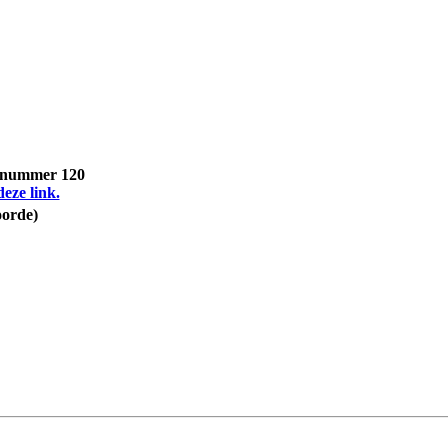
, nummer 120
deze link.
oorde)