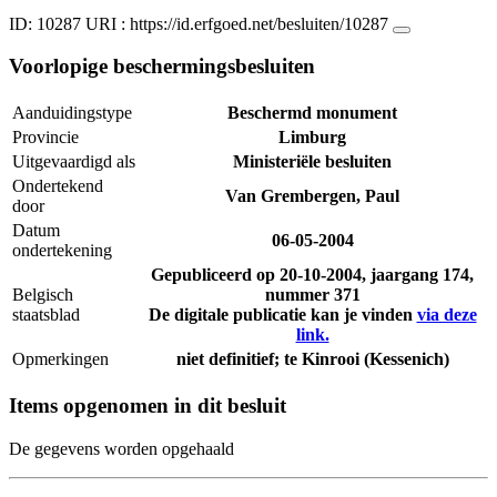
ID: 10287
URI :
https://id.erfgoed.net/besluiten/10287
Voorlopige beschermingsbesluiten
Aanduidingstype
Beschermd monument
Provincie
Limburg
Uitgevaardigd als
Ministeriële besluiten
Ondertekend
Van Grembergen, Paul
door
Datum
06-05-2004
ondertekening
Gepubliceerd op
20-10-2004
, jaargang 174,
Belgisch
nummer 371
staatsblad
De digitale publicatie kan je vinden
via deze
link.
Opmerkingen
niet definitief; te Kinrooi (Kessenich)
Items opgenomen in dit besluit
De gegevens worden opgehaald