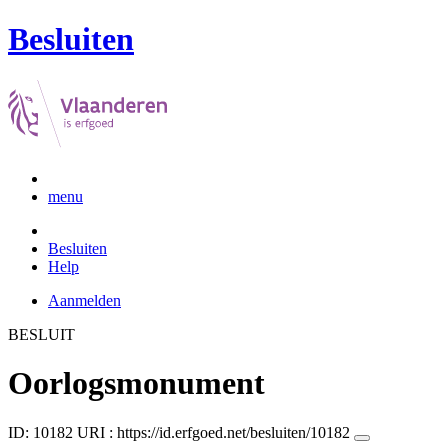
Besluiten
menu
Besluiten
Help
Aanmelden
BESLUIT
Oorlogsmonument
ID: 10182
URI :
https://id.erfgoed.net/besluiten/10182