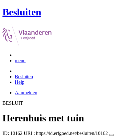
Besluiten
menu
Besluiten
Help
Aanmelden
BESLUIT
Herenhuis met tuin
ID: 10162
URI :
https://id.erfgoed.net/besluiten/10162