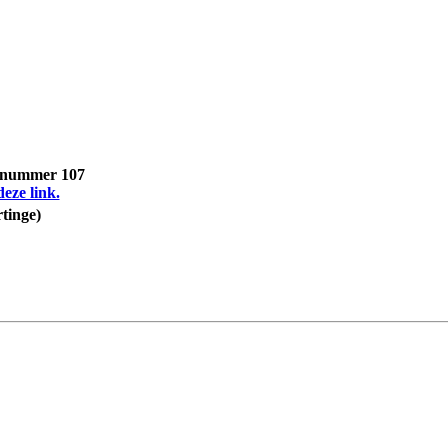
, nummer 107
deze link.
tinge)